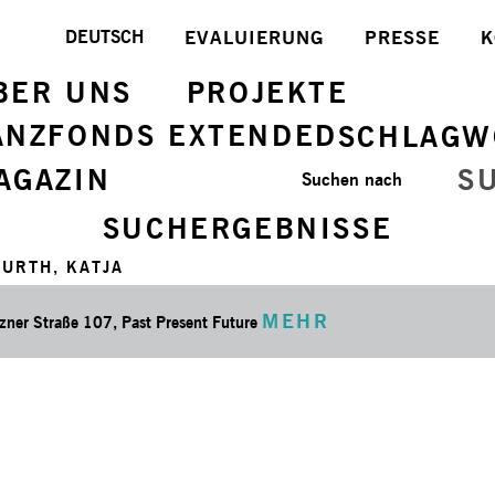
DEUTSCH
EVALUIERUNG
PRESSE
K
BER UNS
PROJEKTE
ANZFONDS EXTENDED
SCHLAGW
AGAZIN
S
Suchen nach
SUCHERGEBNISSE
URTH, KATJA
MEHR
zner Straße 107, Past Present Future