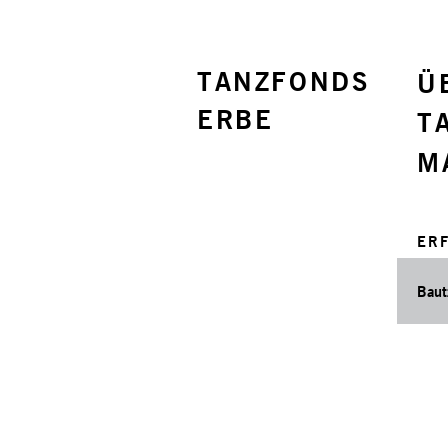
TANZFONDS
Ü
ERBE
T
M
ERF
Baut