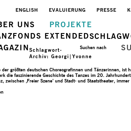
ENGLISH
EVALUIERUNG
PRESSE
K
BER UNS
PROJEKTE
ANZFONDS EXTENDED
SCHLAGW
AGAZIN
S
Suchen nach
Schlagwort-
Archiv:
Georgi|Yvonne
der größten deutschen Choreografinnen und Tänzerinnen, ist heu
erk die faszinierende Geschichte des Tanzes im 20. Jahrhunder
, zwischen ‚Freier Szene’ und Stadt- und Staatstheater, immer
en