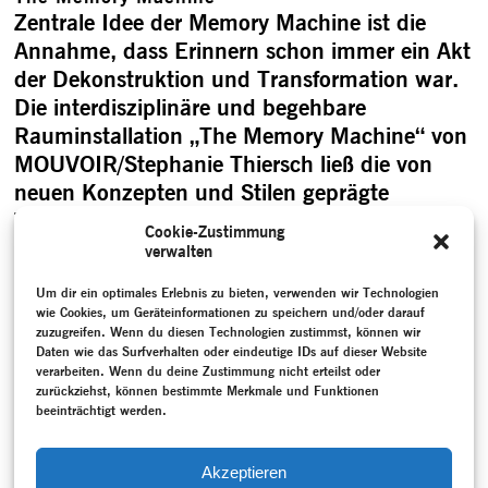
Zentrale Idee der Memory Machine ist die
Annahme, dass Erinnern schon immer ein Akt
der Dekonstruktion und Transformation war.
Die interdisziplinäre und begehbare
Rauminstallation „The Memory Machine“ von
MOUVOIR/Stephanie Thiersch ließ die von
neuen Konzepten und Stilen geprägte
Tanzgeschichte zwischen 1980 und 2000
Cookie-Zustimmung
durch Zeitzeug:innen-Berichte aufleben. Die
verwalten
in einem assoziativen Verfahren gesammelten
Um dir ein optimales Erlebnis zu bieten, verwenden wir Technologien
Aussagen ausgewählter Zeitzeug:innen …
wie Cookies, um Geräteinformationen zu speichern und/oder darauf
„The Memory Machine“
weiterlesen
zuzugreifen. Wenn du diesen Technologien zustimmst, können wir
Daten wie das Surfverhalten oder eindeutige IDs auf dieser Website
verarbeiten. Wenn du deine Zustimmung nicht erteilst oder
zurückziehst, können bestimmte Merkmale und Funktionen
beeinträchtigt werden.
Akzeptieren