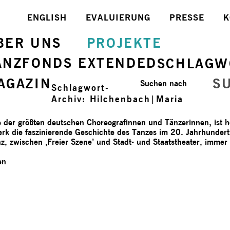
ENGLISH
EVALUIERUNG
PRESSE
K
BER UNS
PROJEKTE
ANZFONDS EXTENDED
SCHLAGW
AGAZIN
S
Suchen nach
Schlagwort-
Archiv:
Hilchenbach|Maria
der größten deutschen Choreografinnen und Tänzerinnen, ist heu
erk die faszinierende Geschichte des Tanzes im 20. Jahrhunder
, zwischen ‚Freier Szene’ und Stadt- und Staatstheater, immer
en