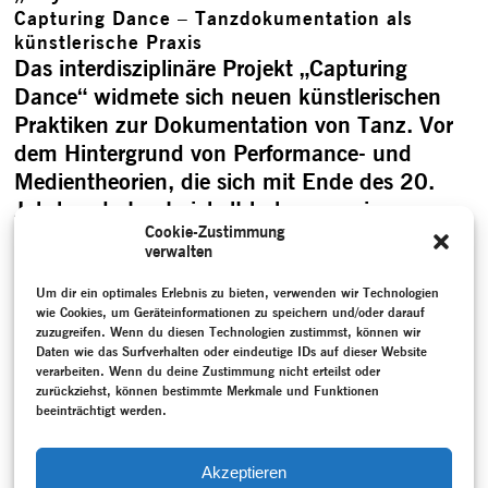
Capturing Dance – Tanzdokumentation als
künstlerische Praxis
Das interdisziplinäre Projekt „Capturing
Dance“ widmete sich neuen künstlerischen
Praktiken zur Dokumentation von Tanz. Vor
dem Hintergrund von Performance- und
Medientheorien, die sich mit Ende des 20.
Jahrhundert entwickelt haben, sowie
Cookie-Zustimmung
Dokumentationsmethoden der Bildenden
verwalten
Kunst richteten junge Tanz- und
Medienkünstler:innen einen neuen Fokus auf
Um dir ein optimales Erlebnis zu bieten, verwenden wir Technologien
wie Cookies, um Geräteinformationen zu speichern und/oder darauf
den Umgang mit Tanzdokumentation und
zuzugreifen. Wenn du diesen Technologien zustimmst, können wir
setzten ihn exemplarisch in Berlin und …
Daten wie das Surfverhalten oder eindeutige IDs auf dieser Website
verarbeiten. Wenn du deine Zustimmung nicht erteilst oder
„Capturing Dance – Tanzdokumentation als
zurückziehst, können bestimmte Merkmale und Funktionen
künstlerische Praxis“
weiterlesen
beeinträchtigt werden.
Akzeptieren