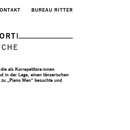
ONTAKT
BUREAU RITTER
ORTE
UCHE
die als Korrepetitore:innen
d in der Lage, einen tänzerischen
e zu „Piano Men“ besuchte und