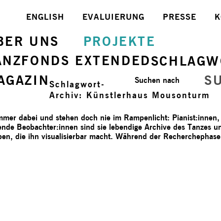
ENGLISH
EVALUIERUNG
PRESSE
K
BER UNS
PROJEKTE
ANZFONDS EXTENDED
SCHLAGW
AGAZIN
S
Suchen nach
Schlagwort-
Archiv:
Künstlerhaus Mousonturm
immer dabei und stehen doch nie im Rampenlicht: Pianist:innen, 
ende Beobachter:innen sind sie lebendige Archive des Tanzes un
iben, die ihn visualisierbar macht. Während der Recherchephas