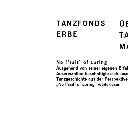
TANZFONDS
Ü
ERBE
T
M
No [’rait] of spring
Ausgehend von seiner eigenen Erfah
Auserwählten beschäftigte sich Jose
Tanzgeschichte aus der Perspektive
„No [’rait] of spring“
weiterlesen