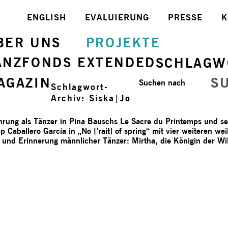
ENGLISH
EVALUIERUNG
PRESSE
K
BER UNS
PROJEKTE
ANZFONDS EXTENDED
SCHLAGW
AGAZIN
S
Suchen nach
Schlagwort-
Archiv:
Siska|Jo
rung als Tänzer in Pina Bauschs Le Sacre du Printemps und se
p Caballero García in „No [’rait] of spring“ mit vier weiteren w
 und Erinnerung männlicher Tänzer: Mirtha, die Königin der Wi