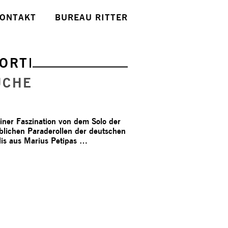
ONTAKT
BUREAU RITTER
ORTE
UCHE
iner Faszination von dem Solo der
eiblichen Paraderollen der deutschen
lis aus Marius Petipas …