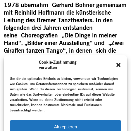
1978 übernahm Gerhard Bohner gemeinsam
mit Reinhild Hoffmann die künstlerische
Leitung des Bremer Tanztheaters. In den
folgenden drei Jahren entstanden
seine Choreografien „Die Dinge in meiner
Hand“, „Bilder einer Ausstellung“ und „Zwei
Giraffen tanzen Tango“, in denen sich die
Abwendung von psychologisch motivierten
Cookie-Zustimmung
Rollen und Handlungen zugunsten einer
verwalten
Dramaturgie der Collage aus Einzelszenen
Um dir ein optimales Erlebnis zu bieten, verwenden wir Technologien
und Bildern in einem assoziativen Aufbau
wie Cookies, um Geräteinformationen zu speichern und/oder darauf
abzeichnet. …
zuzugreifen. Wenn du diesen Technologien zustimmst, können wir
Daten wie das Surfverhalten oder eindeutige IDs auf dieser Website
„ZWEI GIRAFFEN TANZEN TANGO –
verarbeiten. Wenn du deine Zustimmung nicht erteilst oder
BREMER SCHRITTE“
weiterlesen
zurückziehst, können bestimmte Merkmale und Funktionen
beeinträchtigt werden.
Akzeptieren