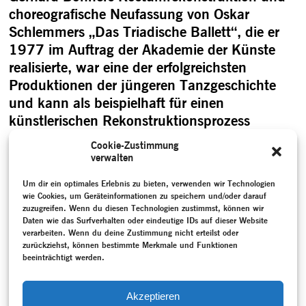
choreografische Neufassung von Oskar
Schlemmers „Das Triadische Ballett“, die er
1977 im Auftrag der Akademie der Künste
realisierte, war eine der erfolgreichsten
Produktionen der jüngeren Tanzgeschichte
und kann als beispielhaft für einen
künstlerischen Rekonstruktionsprozess
gesehen werden. 2014 initiierte die Akademie
Cookie-Zustimmung
der Künste im Rahmen von TANZFONDS
verwalten
ERBE wiederum die Neueinstudierung von …
Um dir ein optimales Erlebnis zu bieten, verwenden wir Technologien
„Das Triadische Ballett“
weiterlesen
wie Cookies, um Geräteinformationen zu speichern und/oder darauf
zuzugreifen. Wenn du diesen Technologien zustimmst, können wir
Daten wie das Surfverhalten oder eindeutige IDs auf dieser Website
verarbeiten. Wenn du deine Zustimmung nicht erteilst oder
zurückziehst, können bestimmte Merkmale und Funktionen
beeinträchtigt werden.
Akzeptieren