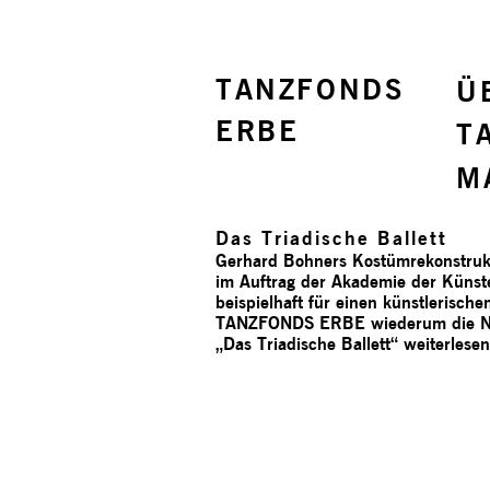
TANZFONDS
Ü
ERBE
T
M
Das Triadische Ballett
Gerhard Bohners Kostümrekonstrukt
im Auftrag der Akademie der Künste
beispielhaft für einen künstlerisc
TANZFONDS ERBE wiederum die Ne
„Das Triadische Ballett“
weiterlesen