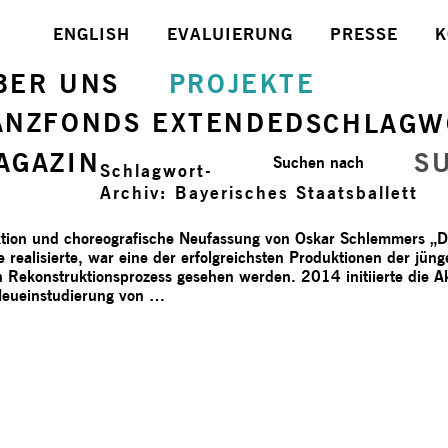
ENGLISH
EVALUIERUNG
PRESSE
K
BER UNS
PROJEKTE
ANZFONDS EXTENDED
SCHLAGW
AGAZIN
S
Suchen nach
Schlagwort-
Archiv:
Bayerisches Staatsballett
ion und choreografische Neufassung von Oskar Schlemmers „Das
 realisierte, war eine der erfolgreichsten Produktionen der jün
hen Rekonstruktionsprozess gesehen werden. 2014 initiierte di
ueinstudierung von …