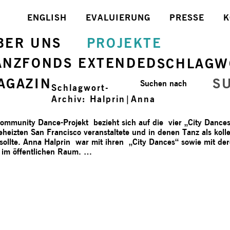
ENGLISH
EVALUIERUNG
PRESSE
K
BER UNS
PROJEKTE
ANZFONDS EXTENDED
SCHLAGW
AGAZIN
S
Suchen nach
Schlagwort-
Archiv:
Halprin|Anna
Community Dance-Projekt bezieht sich auf die vier „City Dance
eizten San Francisco veranstaltete und in denen Tanz als kolle
sollte. Anna Halprin war mit ihren „City Dances“ sowie mit der
n im öffentlichen Raum. …