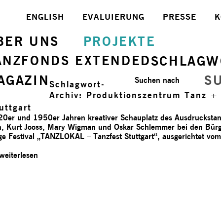
ENGLISH
EVALUIERUNG
PRESSE
K
BER UNS
PROJEKTE
ANZFONDS EXTENDED
SCHLAGW
AGAZIN
S
Suchen nach
Schlagwort-
Archiv:
Produktionszentrum Tanz +
uttgart
er und 1950er Jahren kreativer Schauplatz des Ausdruckstanz
n, Kurt Jooss, Mary Wigman und Oskar Schlemmer bei den Bür
ige Festival „TANZLOKAL – Tanzfest Stuttgart“, ausgerichtet v
weiterlesen