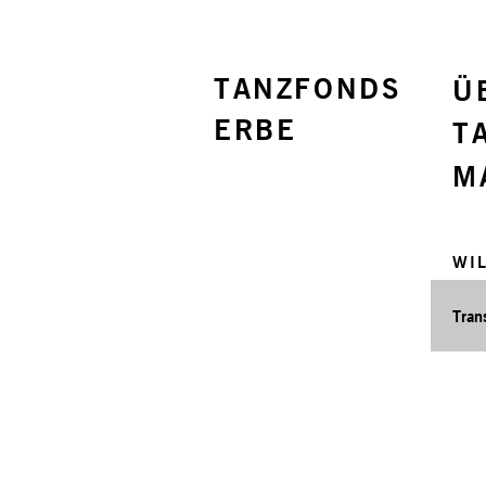
TANZFONDS
Ü
ERBE
T
M
WI
Tran