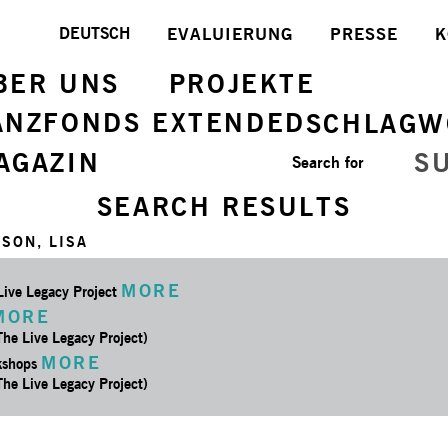
DEUTSCH
EVALUIERUNG
PRESSE
K
BER UNS
PROJEKTE
ANZFONDS EXTENDED
SCHLAGW
AGAZIN
S
Search for
SEARCH RESULTS
SON, LISA
MORE
Live Legacy Project
MORE
The Live Legacy Project)
MORE
kshops
The Live Legacy Project)