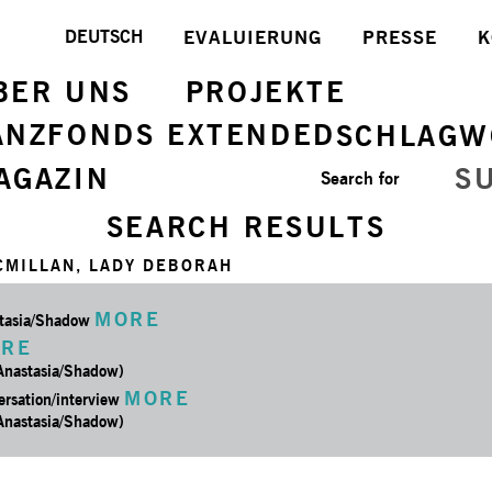
DEUTSCH
EVALUIERUNG
PRESSE
K
BER UNS
PROJEKTE
ANZFONDS EXTENDED
SCHLAGW
AGAZIN
S
Search for
SEARCH RESULTS
CMILLAN, LADY DEBORAH
MORE
tasia/­Shadow
RE
 Anastasia/­Shadow)
MORE
ersation/interview
 Anastasia/­Shadow)