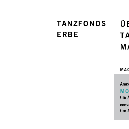
TANZFONDS
Ü
ERBE
T
M
MA
Anas
MO
(in:
conv
(in: