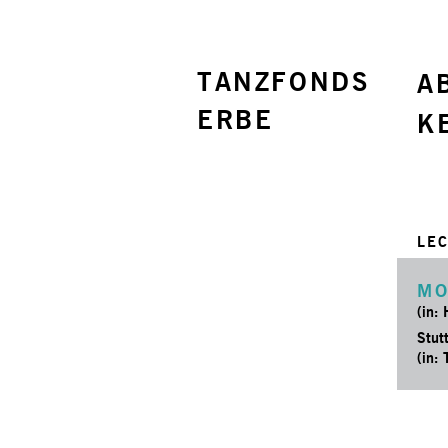
TANZFONDS
A
ERBE
K
LE
MO
(in:
Stut
(in: