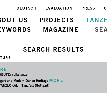
DEUTSCH
EVALUATION
PRESS
C
BOUT US
PROJECTS
TANZ
EYWORDS
MAGAZINE
SE
SEARCH RESULTS
CTURE
RE
 HEUTE: volkstanzen)
MORE
tgart and Modern Dance Heritage
 TANZLOKAL – Tanzfest Stuttgart)