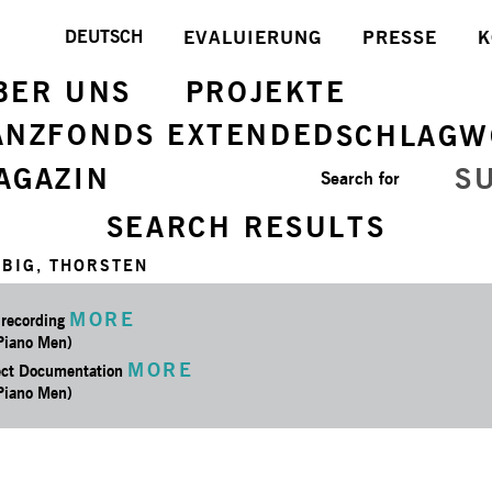
DEUTSCH
EVALUIERUNG
PRESSE
K
BER UNS
PROJEKTE
ANZFONDS EXTENDED
SCHLAGW
AGAZIN
S
Search for
SEARCH RESULTS
RBIG, THORSTEN
MORE
 recording
 Piano Men)
MORE
ect Documentation
 Piano Men)