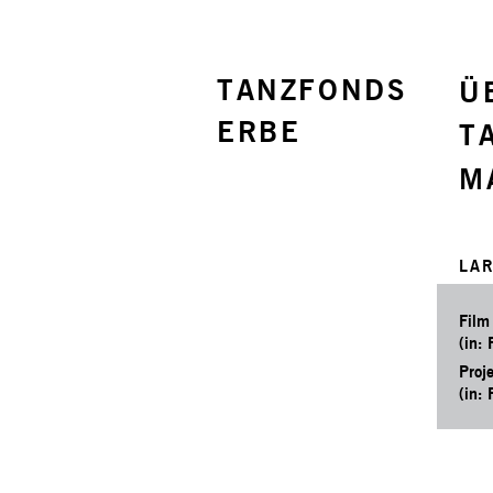
TANZFONDS
Ü
ERBE
T
M
LA
Film
(in:
Proj
(in: