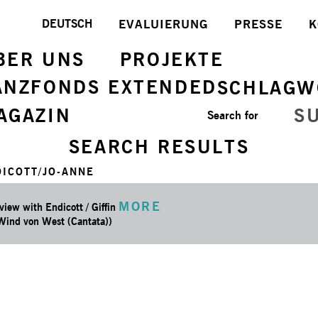
DEUTSCH
EVALUIERUNG
PRESSE
K
BER UNS
PROJEKTE
ANZFONDS EXTENDED
SCHLAGW
AGAZIN
S
Search for
SEARCH RESULTS
ICOTT/JO-ANNE
MORE
view with Endicott / Giffin
 Wind von West (Cantata))