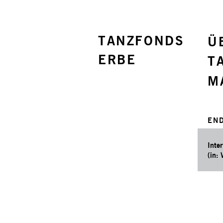
TANZFONDS
Ü
ERBE
T
M
END
Inter
(in: