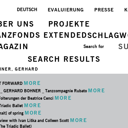
DEUTSCH
EVALUIERUNG
PRESSE
K
BER UNS
PROJEKTE
ANZFONDS EXTENDED
SCHLAGW
AGAZIN
S
Search for
SEARCH RESULTS
HNER, GERHARD
MORE
T FORWARD
MORE
 _ GERHARD BOHNER _ Tanzcompagnie Rubato
MORE
Folterungen der Beatrice Cenci
MORE
Triadic Ballet
MORE
rait] of spring
MORE
rview with Ivan Liška and Colleen Scott
The Triadic Ballet)