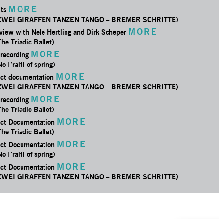
MORE
its
: ZWEI GIRAFFEN TANZEN TANGO – BREMER SCHRITTE)
MORE
rview with Nele Hertling and Dirk Scheper
The Triadic Ballet)
MORE
 recording
No [’rait] of spring)
MORE
ect documentation
: ZWEI GIRAFFEN TANZEN TANGO – BREMER SCHRITTE)
MORE
 recording
The Triadic Ballet)
MORE
ect Documentation
The Triadic Ballet)
MORE
ect Documentation
No [’rait] of spring)
MORE
ect Documentation
: ZWEI GIRAFFEN TANZEN TANGO – BREMER SCHRITTE)