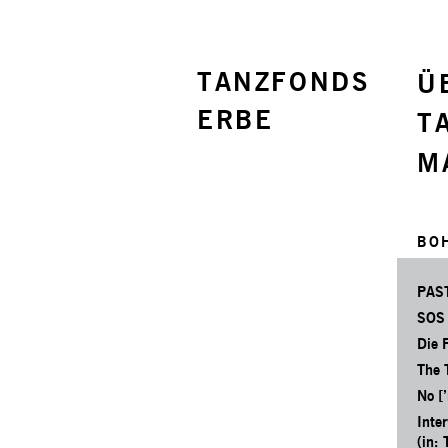
TANZFONDS
Ü
ERBE
T
M
BO
PAS
SOS
Die 
The 
No [’
Inte
(in: 