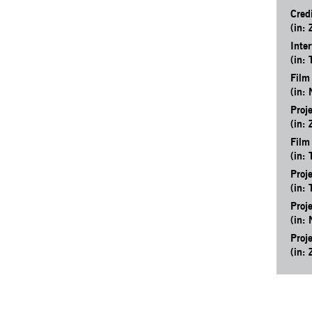
Cred
(in
Inte
(in: 
Film
(in: 
Proj
(in
Film
(in: 
Proj
(in: 
Proj
(in: 
Proj
(in