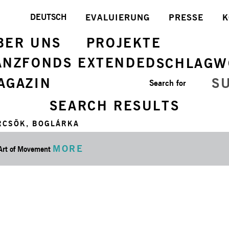
DEUTSCH
EVALUIERUNG
PRESSE
K
BER UNS
PROJEKTE
ANZFONDS EXTENDED
SCHLAGW
AGAZIN
S
Search for
SEARCH RESULTS
RCSÖK, BOGLÁRKA
MORE
Art of Movement