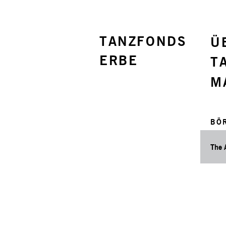
TANZFONDS
Ü
ERBE
T
M
BÖ
The 