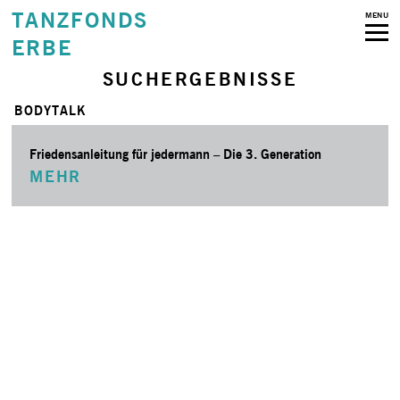
TANZFONDS
MENU
ERBE
SUCHERGEBNISSE
BODYTALK
Friedensanleitung für jedermann – Die 3. Generation
MEHR