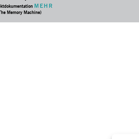
MEHR
ektdokumentation
 The Memory Machine)