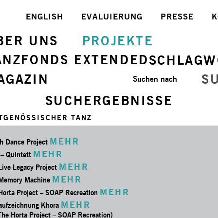
ENGLISH
EVALUIERUNG
PRESSE
K
BER UNS
PROJEKTE
ANZFONDS EXTENDED
SCHLAGW
AGAZIN
S
Suchen nach
SUCHERGEBNISSE
ITGENÖSSISCHER TANZ
MEHR
h Dance Project
MEHR
 – Quintett
MEHR
Live Legacy Project
MEHR
Memory Machine
MEHR
Horta Project – SOAP Recreation
MEHR
aufzeichnung Khora
 The Horta Project – SOAP Recreation)