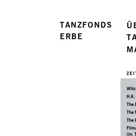
TANZFONDS
Ü
ERBE
T
M
ZE
Witc
H.K.
The 
The 
The 
Film
(in: