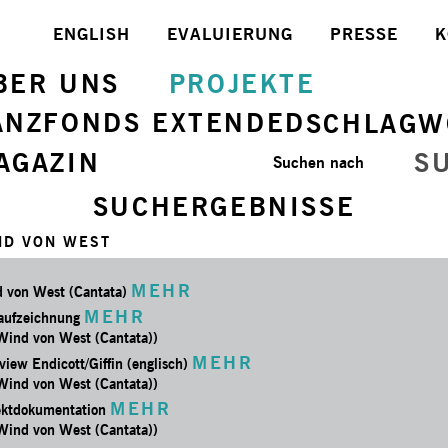
ENGLISH
EVALUIERUNG
PRESSE
K
BER UNS
PROJEKTE
ANZFONDS EXTENDED
SCHLAGW
AGAZIN
S
Suchen nach
SUCHERGEBNISSE
ND VON WEST
MEHR
 von West (Cantata)
MEHR
aufzeichnung
 Wind von West (Cantata))
MEHR
view Endicott/Giffin (englisch)
 Wind von West (Cantata))
MEHR
ektdokumentation
 Wind von West (Cantata))