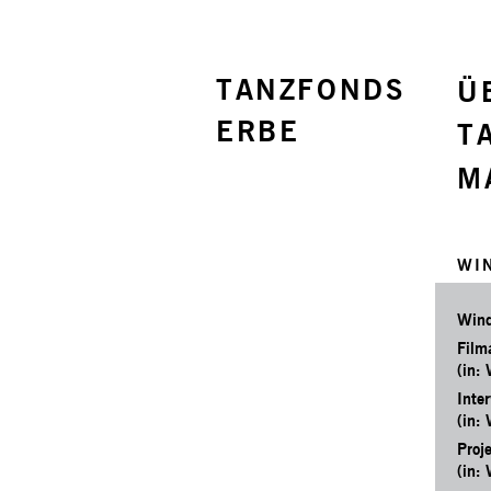
TANZFONDS
Ü
ERBE
T
M
WI
Wind
Film
(in:
Inter
(in:
Proj
(in: