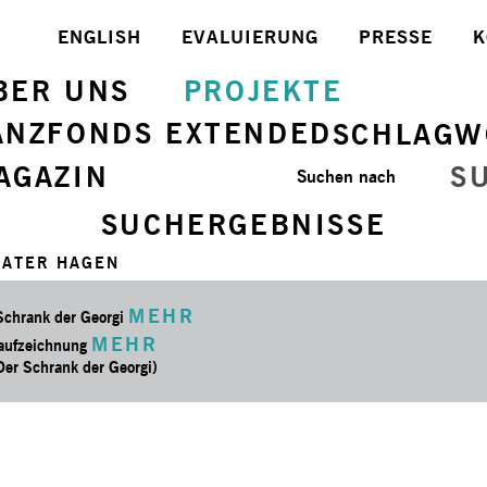
ENGLISH
EVALUIERUNG
PRESSE
K
BER UNS
PROJEKTE
ANZFONDS EXTENDED
SCHLAGW
AGAZIN
S
Suchen nach
SUCHERGEBNISSE
EATER HAGEN
MEHR
Schrank der Georgi
MEHR
aufzeichnung
 Der Schrank der Georgi)