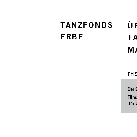
TANZFONDS
Ü
ERBE
T
M
TH
Der 
Film
(in: