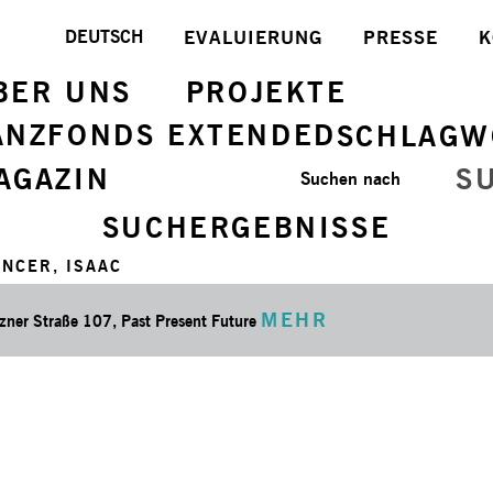
DEUTSCH
EVALUIERUNG
PRESSE
K
BER UNS
PROJEKTE
ANZFONDS EXTENDED
SCHLAGW
AGAZIN
S
Suchen nach
SUCHERGEBNISSE
NCER, ISAAC
MEHR
zner Straße 107, Past Present Future