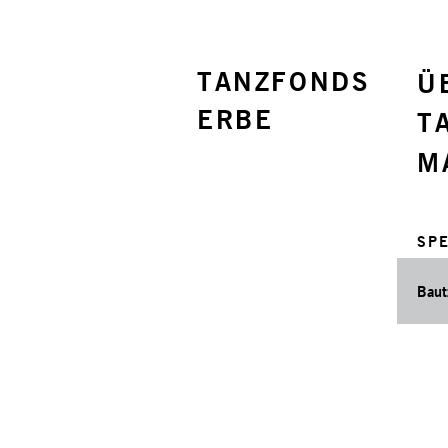
TANZFONDS
Ü
ERBE
T
M
SPE
Baut