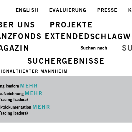
ENGLISH
EVALUIERUNG
PRESSE
K
BER UNS
PROJEKTE
ANZFONDS EXTENDED
SCHLAGW
AGAZIN
S
Suchen nach
SUCHERGEBNISSE
TIONALTHEATER MANNHEIM
MEHR
ing Isadora
MEHR
aufzeichnung
Tracing Isadora)
MEHR
ektdokumentation
Tracing Isadora)