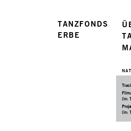
TANZFONDS
Ü
ERBE
T
M
NA
Trac
Film
(in: 
Proj
(in: 