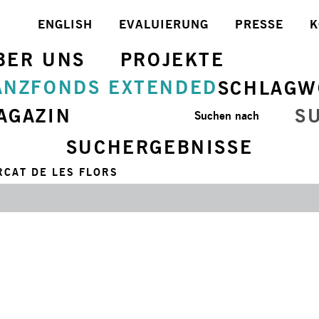
ENGLISH
EVALUIERUNG
PRESSE
K
BER UNS
PROJEKTE
ANZFONDS EXTENDED
SCHLAGW
AGAZIN
S
Suchen nach
SUCHERGEBNISSE
RCAT DE LES FLORS