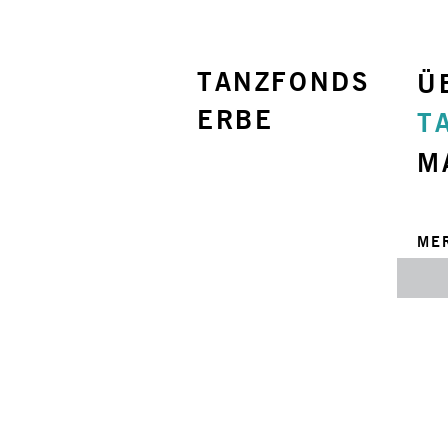
TANZFONDS
Ü
ERBE
T
M
ME