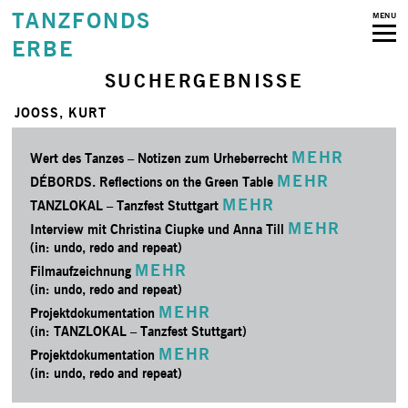
TANZFONDS
MENU
ERBE
SUCHERGEBNISSE
JOOSS, KURT
MEHR
Wert des Tanzes – Notizen zum Urheberrecht
MEHR
DÉBORDS. Reflections on the Green Table
MEHR
TANZLOKAL – Tanzfest Stuttgart
MEHR
Interview mit Christina Ciupke und Anna Till
(in: undo, redo and repeat)
MEHR
Filmaufzeichnung
(in: undo, redo and repeat)
MEHR
Projektdokumentation
(in: TANZLOKAL – Tanzfest Stuttgart)
MEHR
Projektdokumentation
(in: undo, redo and repeat)