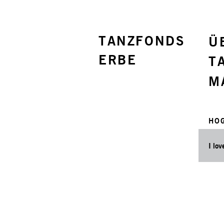
TANZFONDS
Ü
ERBE
T
M
HO
I lo