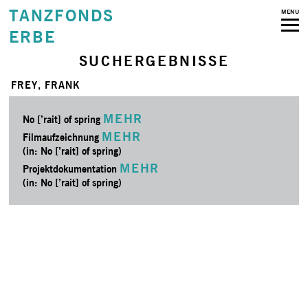
TANZFONDS
MENU
ERBE
SUCHERGEBNISSE
FREY, FRANK
MEHR
No [’rait] of spring
MEHR
Filmaufzeichnung
(in: No [’rait] of spring)
MEHR
Projektdokumentation
(in: No [’rait] of spring)