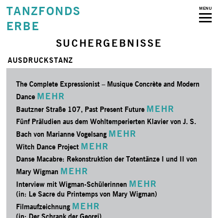
TANZFONDS
MENU
ERBE
SUCHERGEBNISSE
AUSDRUCKSTANZ
The Complete Expressionist – Musique Concrète and Modern
MEHR
Dance
MEHR
Bautzner Straße 107, Past Present Future
Fünf Präludien aus dem Wohltemperierten Klavier von J. S.
MEHR
Bach von Marianne Vogelsang
MEHR
Witch Dance Project
Danse Macabre: Rekonstruktion der Totentänze I und II von
MEHR
Mary Wigman
MEHR
Interview mit Wigman-Schülerinnen
(in: Le Sacre du Printemps von Mary Wigman)
MEHR
Filmaufzeichnung
(in: Der Schrank der Georgi)