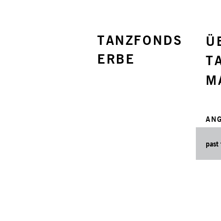
TANZFONDS
Ü
ERBE
T
M
AN
past