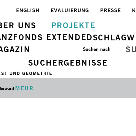
ENGLISH
EVALUIERUNG
PRESSE
K
BER UNS
PROJEKTE
ANZFONDS EXTENDED
SCHLAGW
AGAZIN
S
Suchen nach
SUCHERGEBNISSE
GST UND GEOMETRIE
MEHR
 forward